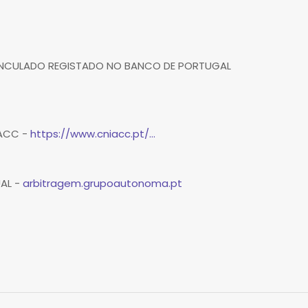
VINCULADO REGISTADO NO BANCO DE PORTUGAL
IACC -
https://www.cniacc.pt/...
UAL -
arbitragem.grupoautonoma.pt