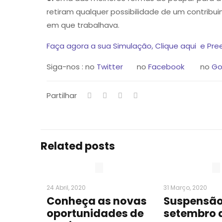
retiram qualquer possibilidade de um contrib
em que trabalhava.
Faça agora a sua Simulação, Clique aqui e Pree
Siga-nos : no
Twitter
no
Facebook
no
Go
Partilhar
Related posts
24 Abril, 2020
31 Março, 2020
Conheça as novas
Suspensão
oportunidades de
setembro 