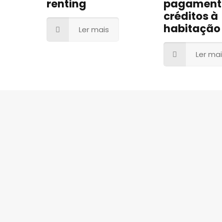
renting
pagament
créditos à
habitação
Ler mais
Ler ma