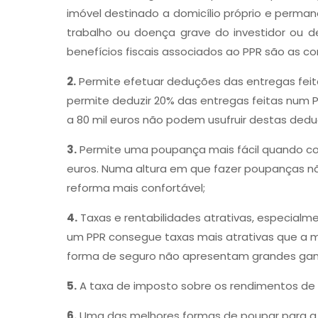
imóvel destinado a domicílio próprio e perma
trabalho ou doença grave do investidor ou 
benefícios fiscais associados ao PPR são as c
2.
Permite efetuar deduções das entregas feita
permite deduzir 20% das entregas feitas num P
a 80 mil euros não podem usufruir destas dedu
3.
Permite uma poupança mais fácil quando com
euros. Numa altura em que fazer poupanças não
reforma mais confortável;
4.
Taxas e rentabilidades atrativas, especial
um PPR consegue taxas mais atrativas que a mai
forma de seguro não apresentam grandes ganh
5.
A taxa de imposto sobre os rendimentos de um
6.
Uma das melhores formas de poupar para a r