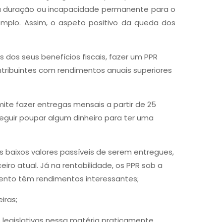
nga duração ou incapacidade permanente para o
mplo. Assim, o aspeto positivo da queda dos
dos seus benefícios fiscais, fazer um PPR
ntribuintes com rendimentos anuais superiores
te fazer entregas mensais a partir de 25
eguir poupar algum dinheiro para ter uma
 baixos valores passíveis de serem entregues,
ro atual. Já na rentabilidade, os PPR sob a
ento têm rendimentos interessantes;
iras;
legislativas nessa matéria praticamente