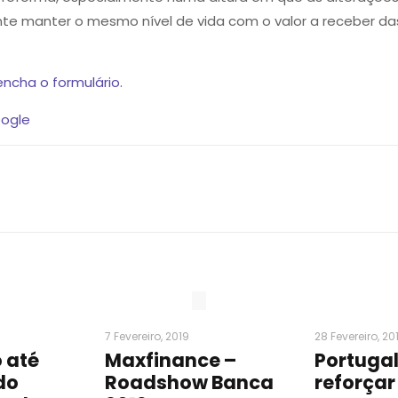
uinte manter o mesmo nível de vida com o valor a receber 
ncha o formulário.
ogle
7 Fevereiro, 2019
28 Fevereiro, 20
 até
Maxfinance –
Portugal
do
Roadshow Banca
reforçar