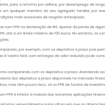
nente, para a reforma por velhice, por desemprego de lo
de um qualquer membro do seu agregado familiar, por exe
ondições mais acessíveis de resgate antecipado;
s num PPR na declaração de IRS. Apesar da perda de alguns 
PR, até a um limite máximo de 100 euros. No entanto, os co
ções;
parado, por exemplo, com os depósitos a prazo pois permi
 é tarefa fácil, com entregas de valor reduzido pode cons
mente comparando com os depósitos a prazo. Atendendo aos
oria dos depósitos a prazo disponíveis no mercado financei
os, mas têm pouco risco. Já os PPR de fundos de investim
 PPR é inferior à maioria das restantes aplicações finance
eforma, especialmente numa altura em que as alterações 