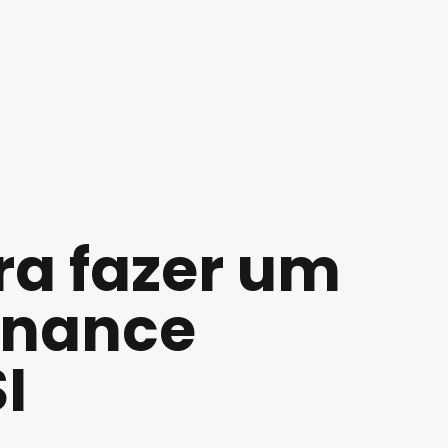
ra fazer um
inance
I