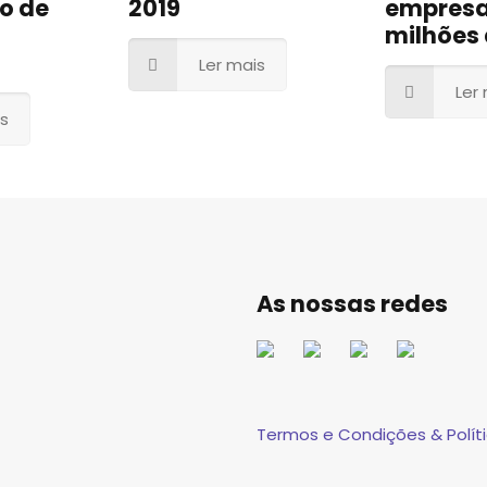
o de
2019
empresa
milhões 
Ler mais
Ler
is
As nossas redes
Termos e Condições & Políti