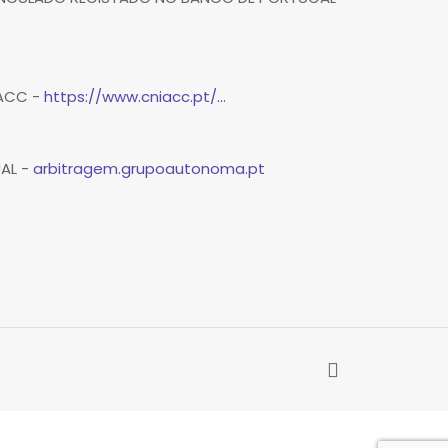
IACC -
https://www.cniacc.pt/...
UAL -
arbitragem.grupoautonoma.pt