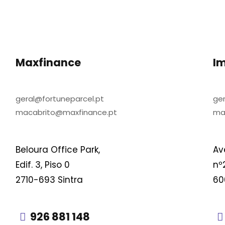
Maxfinance
I
geral@fortuneparcel.pt
ge
macabrito@maxfinance.pt
ma
Beloura Office Park,
Av
Edif. 3, Piso 0
nº2
2710-693 Sintra
60
926 881 148