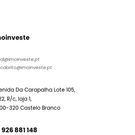
moinveste
ral@imoinveste.pt
cabrito@imoinveste.pt
enida Da Carapalha Lote 105,
2, R/c, loja 1,
00-320 Castelo Branco
926 881 148