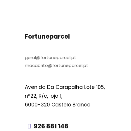
Fortuneparcel
geral@fortuneparcel.pt
macabrito@fortuneparcel.pt
Avenida Da Carapalha Lote 105,
nº22, R/c, loja 1,
6000-320 Castelo Branco
926 881 148