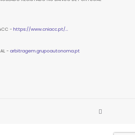
IACC -
https://www.cniacc.pt/...
UAL -
arbitragem.grupoautonoma.pt