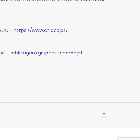
IACC -
https://www.cniacc.pt/...
UAL -
arbitragem.grupoautonoma.pt