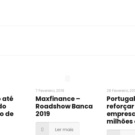
7 Fevereiro, 2019
28 Fevereiro, 20
 até
Maxfinance –
Portugal
do
Roadshow Banca
reforçar
o de
2019
empresa
milhões 
Ler mais