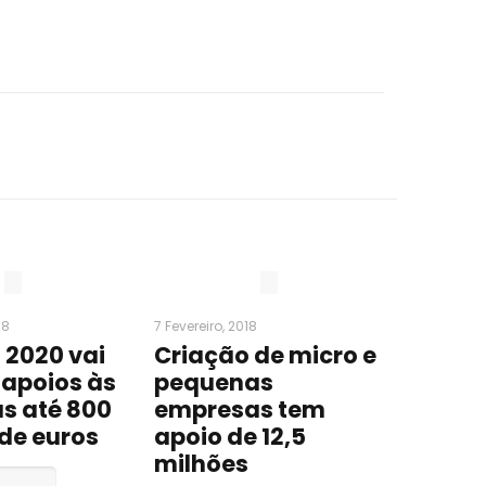
18
7 Fevereiro, 2018
 2020 vai
Criação de micro e
 apoios às
pequenas
s até 800
empresas tem
de euros
apoio de 12,5
milhões