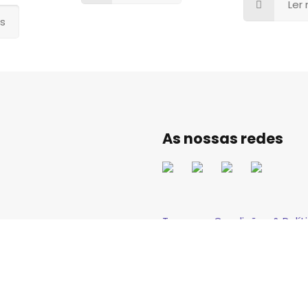
Ler
is
As nossas redes
Termos e Condições & Políti
Livro de Reclamações