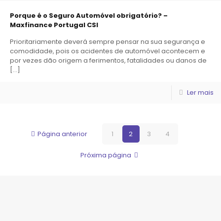
Porque é o Seguro Automóvel obrigatório? –
Maxfinance Portugal CSI
Prioritariamente deverá sempre pensar na sua segurança e
comodidade, pois os acidentes de automóvel acontecem e
por vezes dão origem a ferimentos, fatalidades ou danos de
[…]
Ler mais
Página anterior
1
2
3
4
Próxima página