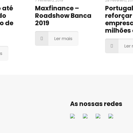
7 Fevereiro, 2019
28 Fevereiro, 20
 até
Maxfinance –
Portugal
do
Roadshow Banca
reforçar
o de
2019
empresa
milhões 
Ler mais
Ler
is
As nossas redes