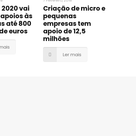
18
7 Fevereiro, 2018
 2020 vai
Criação de micro e
 apoios às
pequenas
s até 800
empresas tem
de euros
apoio de 12,5
milhões
 mais
Ler mais